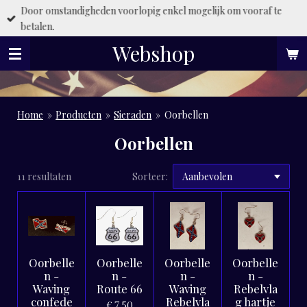
Door omstandigheden voorlopig enkel mogelijk om vooraf te
Ga
betalen.
direct
naar
Webshop
de
hoofdinhoud
Home
»
Producten
»
Sieraden
»
Oorbellen
Oorbellen
11 resultaten
Sorteer:
Oorbelle
Oorbelle
Oorbelle
Oorbelle
n -
n -
n -
n -
Waving
Route 66
Waving
Rebelvla
confede
Rebelvla
g hartje
€ 7,50