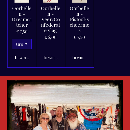
Oorbelle
Oorbelle
Oorbelle
n -
n -
n -
Dreamca
Veer/Co
Pistool/s
tcher
nfederat
cheerme
e vlag
s
€ 7,50
€ 5,00
€ 7,50
In winkelwagen
In winkelwagen
In winkelwagen