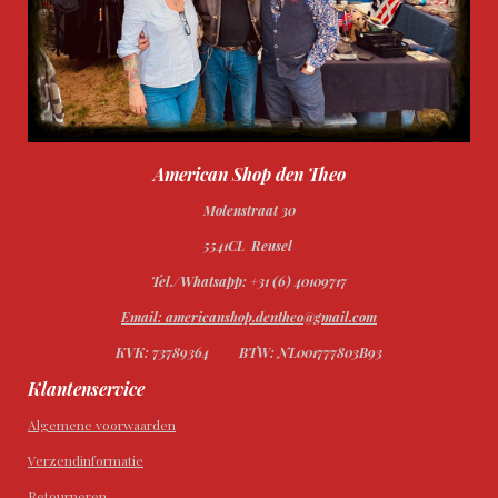
American Shop den Theo
Molenstraat 30
5541CL Reusel
Tel./Whatsapp: +31 (6) 40109717
Email: americanshop.dentheo@gmail.com
KVK: 73789364
BTW: NL001777803B93
Klantenservice
Algemene voorwaarden
Verzendinformatie
Retourneren