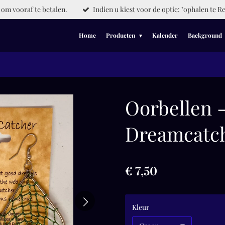
om vooraf te betalen.
Indien u kiest voor de optie: "ophalen te Re
Home
Producten
Kalender
Background
Oorbellen 
Dreamcatc
€ 7,50
Kleur