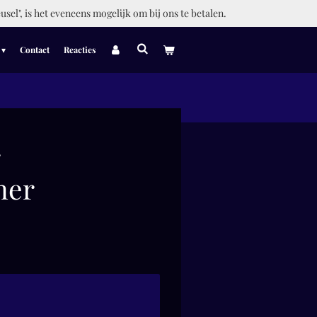
usel", is het eveneens mogelijk om bij ons te betalen.
Contact
Reacties
-
her