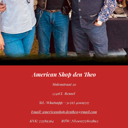
American Shop den Theo
Molenstraat 30
5541CL Reusel
Tel./Whatsapp: +31 (6) 40109717
Email: americanshop.dentheo@gmail.com
KVK: 73789364
BTW: NL001777803B93