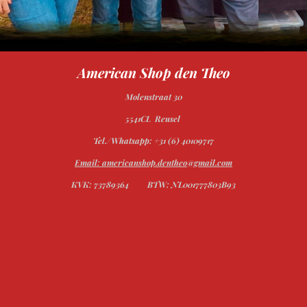
American Shop den Theo
Molenstraat 30
5541CL Reusel
Tel./Whatsapp: +31 (6) 40109717
Email: americanshop.dentheo@gmail.com
KVK: 73789364
BTW: NL001777803B93