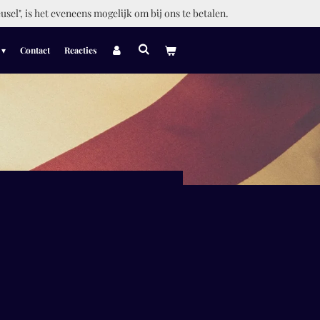
usel", is het eveneens mogelijk om bij ons te betalen.
Contact
Reacties