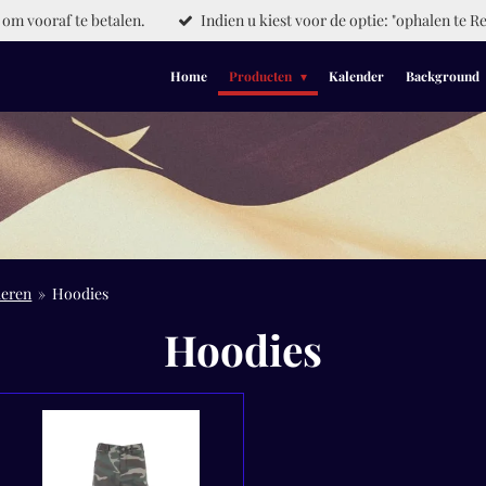
om vooraf te betalen.
Indien u kiest voor de optie: "ophalen te Re
Home
Producten
Kalender
Background
deren
»
Hoodies
Hoodies