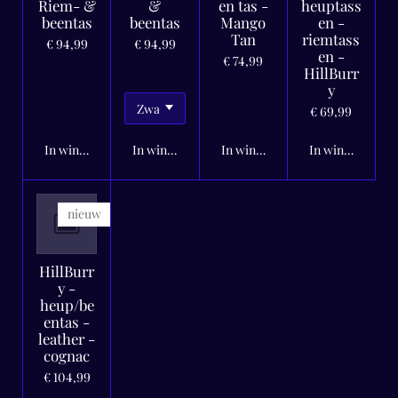
Riem- &
&
en tas -
heuptass
beentas
beentas
Mango
en -
Tan
riemtass
€ 94,99
€ 94,99
en -
€ 74,99
HillBurr
y
€ 69,99
In winkelwagen
In winkelwagen
In winkelwagen
In winkelwagen
nieuw
HillBurr
y -
heup/be
entas -
leather -
cognac
€ 104,99