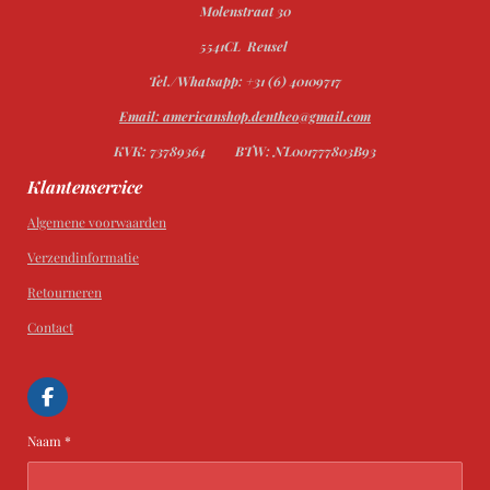
Molenstraat 30
5541CL Reusel
Tel./Whatsapp: +31 (6) 40109717
Email: americanshop.dentheo@gmail.com
KVK: 73789364
BTW: NL001777803B93
Klantenservice
Algemene voorwaarden
Verzendinformatie
Retourneren
Contact
F
a
c
Naam *
e
b