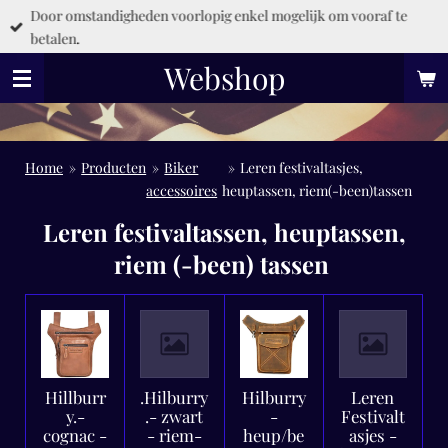
Door omstandigheden voorlopig enkel mogelijk om vooraf te
Ga
betalen.
direct
naar
Webshop
de
hoofdinhoud
Home
»
Producten
»
Biker
»
Leren festivaltasjes,
accessoires
heuptassen, riem(-been)tassen
Leren festivaltassen, heuptassen,
riem (-been) tassen
Hillburr
.Hilburry
Hilburry
Leren
y.-
.- zwart
-
Festivalt
cognac -
- riem-
heup/be
asjes -