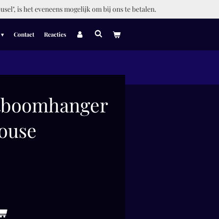
usel", is het eveneens mogelijk om bij ons te betalen.
Contact
Reacties
stboomhanger
ouse