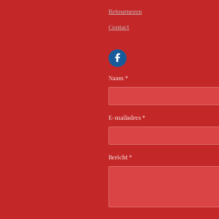
Retourneren
Contact
F
a
c
Naam *
e
b
o
o
k
E-mailadres *
Bericht *