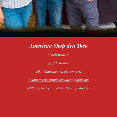
American Shop den Theo
Molenstraat 30
5541CL Reusel
Tel./Whatsapp: +31 (6) 40109717
Email: americanshop.dentheo@gmail.com
KVK: 73789364
BTW: NL001777803B93