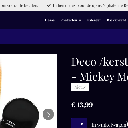
om vooraf te betalen.
Indien u kiest voor de optie: "ophalen te Re
Home
Producten
Kalender
Background
Deco /ker
- Mickey M
Nieuw
€ 13,99
In winkelwagen