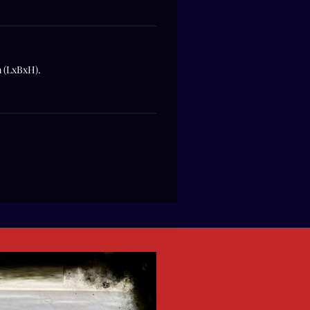
m (LxBxH).