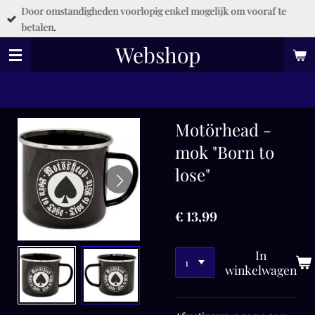
Door omstandigheden voorlopig enkel mogelijk om vooraf te
Ga
betalen.
direct
naar
Webshop
de
hoofdinhoud
Motörhead -
mok "Born to
lose"
€ 13,99
In
winkelwagen