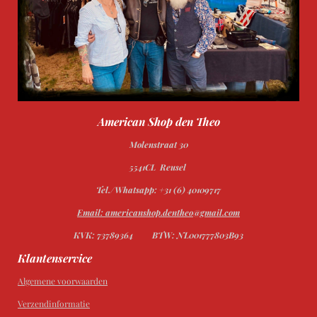
American Shop den Theo
Molenstraat 30
5541CL Reusel
Tel./Whatsapp: +31 (6) 40109717
Email: americanshop.dentheo@gmail.com
KVK: 73789364
BTW: NL001777803B93
Klantenservice
Algemene voorwaarden
Verzendinformatie