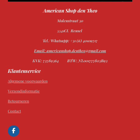
American Shop den Theo
Molenstraat 30
5541CL Reusel
Tel./Whatsapp: +31 (6) 40109717
Email: americanshop.dentheo@gmail.com
KVK: 73789364
BTW: NL001777803B93
Klantenservice
Algemene voorwaarden
Verzendinformatie
Retourneren
Contact
F
a