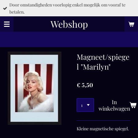
Door omstandigheden voorlopig enkel mogelijk om vooraf te
Ga
betalen.
direct
naar
Webshop
de
hoofdinhoud
Magneet/spiege
l "Marilyn"
€ 5,50
In
winkelwagen
Kleine magnetische spiegel.