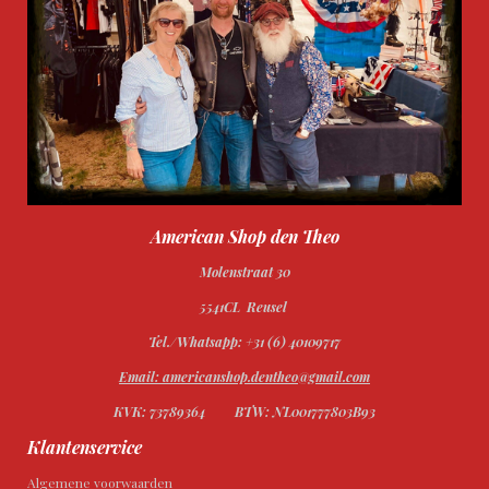
American Shop den Theo
Molenstraat 30
5541CL Reusel
Tel./Whatsapp: +31 (6) 40109717
Email: americanshop.dentheo@gmail.com
KVK: 73789364
BTW: NL001777803B93
Klantenservice
Algemene voorwaarden