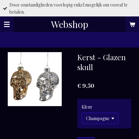
Door omstandigheden voorlopig enkel mogelijk om vooraf te
Ga
betalen.
direct
naar
Webshop
de
hoofdinhoud
Kerst - Glazen
skull
€ 9,50
Kleur