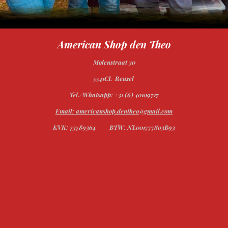
American Shop den Theo
Molenstraat 30
5541CL Reusel
Tel./Whatsapp: +31 (6) 40109717
Email: americanshop.dentheo@gmail.com
KVK: 73789364
BTW: NL001777803B93