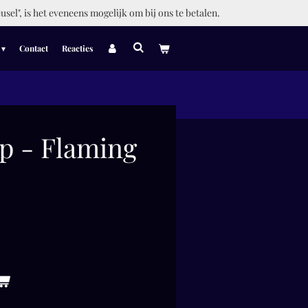
usel", is het eveneens mogelijk om bij ons te betalen.
Contact
Reacties
p - Flaming