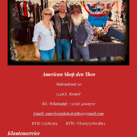
American Shop den Theo
Molenstraat 30
5541CL Reusel
Tel./Whatsapp: +31 (6) 40109717
Email: americanshop.dentheo@gmail.com
KVK: 73789364
BTW: NL001777803B93
Klantenservice