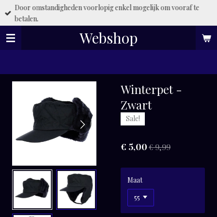
Door omstandigheden voorlopig enkel mogelijk om vooraf te
Ga
betalen.
direct
naar
Webshop
de
hoofdinhoud
Winterpet -
Zwart
Sale!
€ 5,00
€ 9,99
Maat