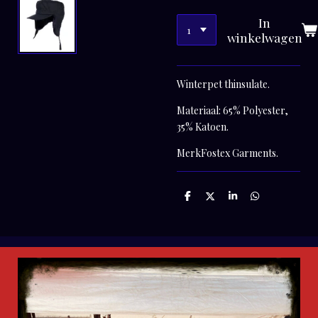
In
winkelwagen
Winterpet thinsulate.
Materiaal: 65% Polyester,
35% Katoen.
MerkFostex Garments.
D
D
S
D
e
e
h
e
l
e
a
l
e
l
r
e
n
e
n