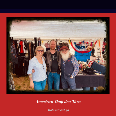
l
e
a
l
e
l
r
e
n
e
n
American Shop den Theo
Molenstraat 30