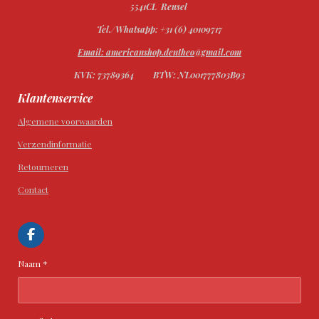
5541CL Reusel
Tel./Whatsapp: +31 (6) 40109717
Email: americanshop.dentheo@gmail.com
KVK: 73789364
BTW: NL001777803B93
Klantenservice
Algemene voorwaarden
Verzendinformatie
Retourneren
Contact
F
a
c
Naam *
e
b
o
o
k