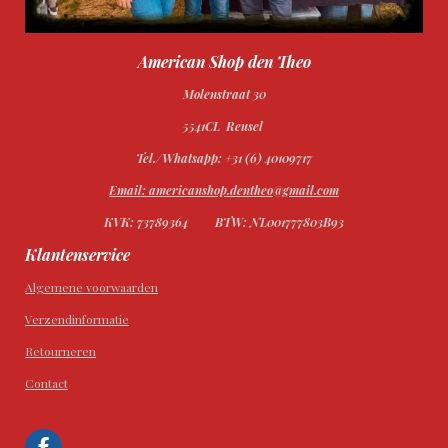
American Shop den Theo
Molenstraat 30
5541CL Reusel
Tel./Whatsapp: +31 (6) 40109717
Email: americanshop.dentheo@gmail.com
KVK: 73789364
BTW: NL001777803B93
Klantenservice
Algemene voorwaarden
Verzendinformatie
Retourneren
Contact