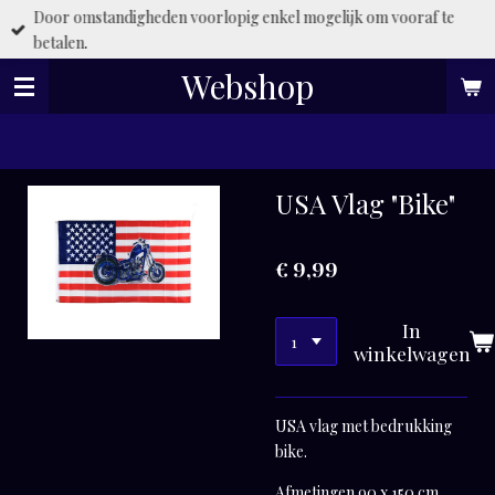
Door omstandigheden voorlopig enkel mogelijk om vooraf te
Ga
betalen.
direct
naar
Webshop
de
hoofdinhoud
USA Vlag "Bike"
€ 9,99
In
winkelwagen
USA vlag met bedrukking
bike.
Afmetingen 90 x 150 cm.