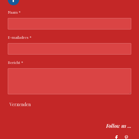
F
a
c
Naam *
e
b
o
o
k
E-mailadres *
Bericht *
Verzenden
Follow us ...