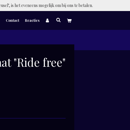
eusel", is het eveneens mogelijk om bij ons te betalen.
Contact
Reacties
at "Ride free"