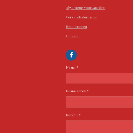
Algemene voorwaarden
Verzendinformatie
Retourneren
Contact
F
a
c
Naam *
e
b
o
o
k
E-mailadres *
Bericht *