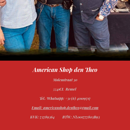
American Shop den Theo
Molenstraat 30
5541CL Reusel
Tel./Whatsapp: +31 (6) 40109717
Email: americanshop.dentheo@gmail.com
KVK: 73789364
BTW: NL001777803B93