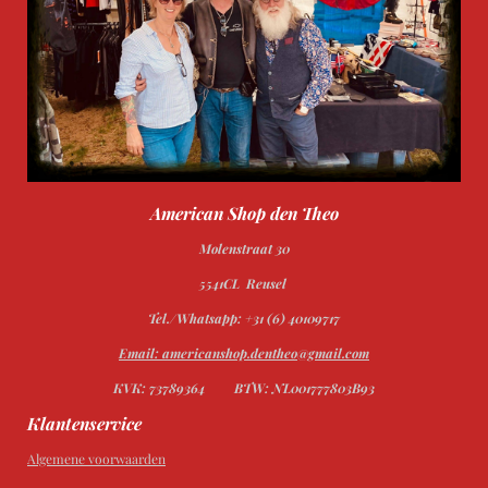
American Shop den Theo
Molenstraat 30
5541CL Reusel
Tel./Whatsapp: +31 (6) 40109717
Email: americanshop.dentheo@gmail.com
KVK: 73789364
BTW: NL001777803B93
Klantenservice
Algemene voorwaarden