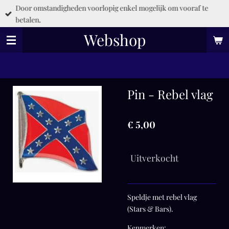
Door omstandigheden voorlopig enkel mogelijk om vooraf te
Ga
betalen.
direct
naar
Webshop
de
hoofdinhoud
Pin - Rebel vlag
€ 5,00
Uitverkocht
Speldje met rebel vlag
(Stars & Bars).
Kenmerken: