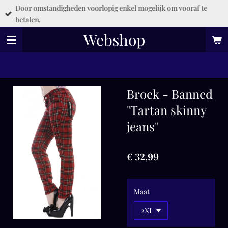
Door omstandigheden voorlopig enkel mogelijk om vooraf te
Ga
betalen.
direct
naar
Webshop
de
hoofdinhoud
Broek - Banned
"Tartan skinny
jeans"
€ 32,99
Maat