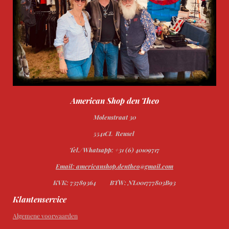
American Shop den Theo
Molenstraat 30
5541CL Reusel
Tel./Whatsapp: +31 (6) 40109717
Email: americanshop.dentheo@gmail.com
KVK: 73789364
BTW: NL001777803B93
Klantenservice
Algemene voorwaarden