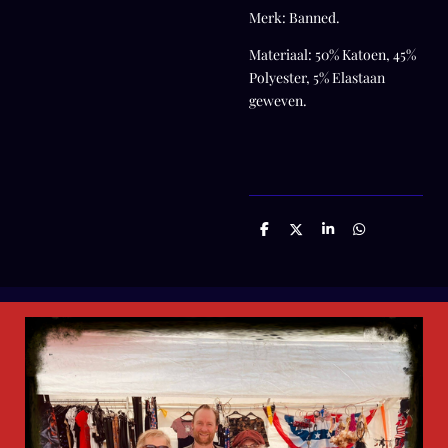
Merk: Banned.
Materiaal: 50% Katoen, 45%
Polyester, 5% Elastaan
geweven.
D
D
S
D
e
e
h
e
l
e
a
l
e
l
r
e
n
e
n