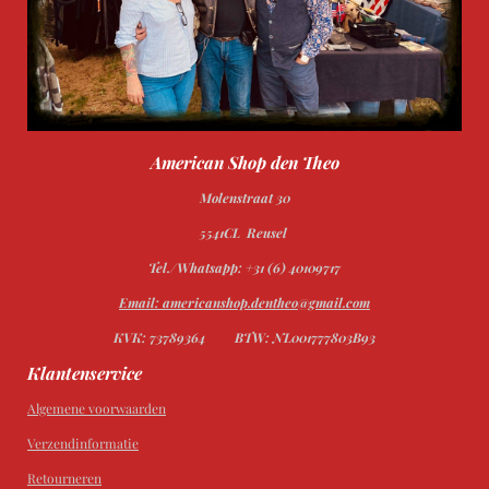
American Shop den Theo
Molenstraat 30
5541CL Reusel
Tel./Whatsapp: +31 (6) 40109717
Email: americanshop.dentheo@gmail.com
KVK: 73789364
BTW: NL001777803B93
Klantenservice
Algemene voorwaarden
Verzendinformatie
Retourneren