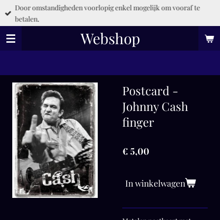
Door omstandigheden voorlopig enkel mogelijk om vooraf te
Ga
betalen.
direct
naar
Webshop
de
hoofdinhoud
Postcard -
Johnny Cash
finger
€ 5,00
In winkelwagen