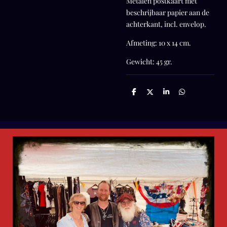
Metalen postkaart met
beschrijbaar papier aan de
achterkant, incl. envelop.
Afmeting: 10 x 14 cm.
Gewicht: 45 gr.
D
D
S
D
e
e
h
e
l
e
a
l
e
l
r
e
n
e
n