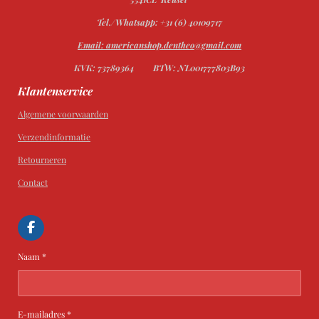
Tel./Whatsapp: +31 (6) 40109717
Email: americanshop.dentheo@gmail.com
KVK: 73789364
BTW: NL001777803B93
Klantenservice
Algemene voorwaarden
Verzendinformatie
Retourneren
Contact
F
a
c
Naam *
e
b
o
o
k
E-mailadres *