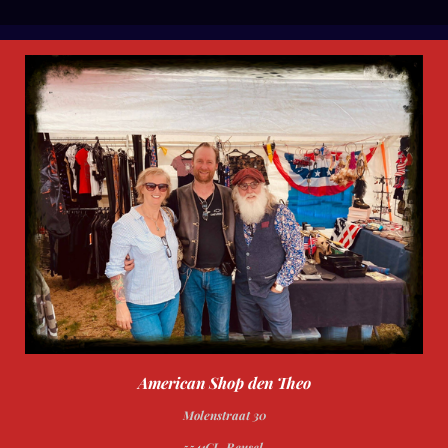
l
e
a
l
e
l
r
e
n
e
n
American Shop den Theo
Molenstraat 30
5541CL Reusel