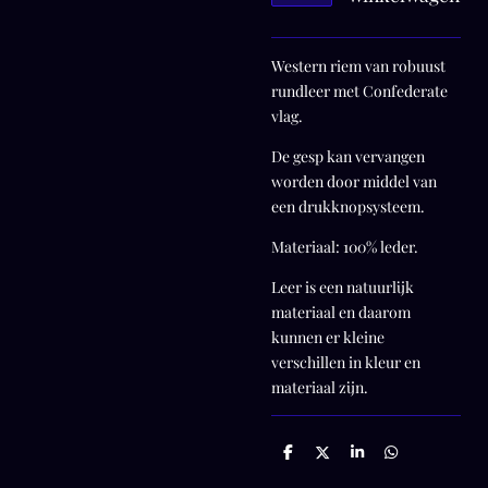
Western riem van robuust
rundleer met Confederate
vlag.
De gesp kan vervangen
worden door middel van
een drukknopsysteem.
Materiaal: 100% leder.
Leer is een natuurlijk
materiaal en daarom
kunnen er kleine
verschillen in kleur en
materiaal zijn.
D
D
S
D
e
e
h
e