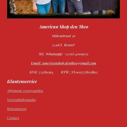
American Shop den Theo
Molenstraat 30
5541CL Reusel
Tel./Whatsapp: +31 (6) 40109717
Email: americanshop.dentheo@gmail.com
KVK: 73789364
BTW: NL001777803B93
Klantenservice
Algemene voorwaarden
Verzendinformatie
Retourneren
Contact