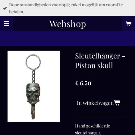
Door omstandigheden voorlopig enkel mogelijk om vooraf te
Ga
betalen.
direct
naar
Webshop
de
hoofdinhoud
Sleutelhanger -
Piston skull
€ 6,50
In winkelwagen
Hand geschilderde
sleutelhanger.