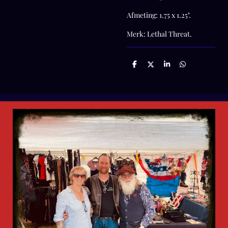
Afmeting: 1.75 x 1.25".
Merk: Lethal Threat.
D
D
S
D
e
e
h
e
l
e
a
l
e
l
r
e
n
e
n