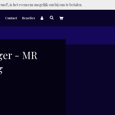
eusel", is het eveneens mogelijk om bij ons te betalen.
Contact
Reacties
ger - MR
g