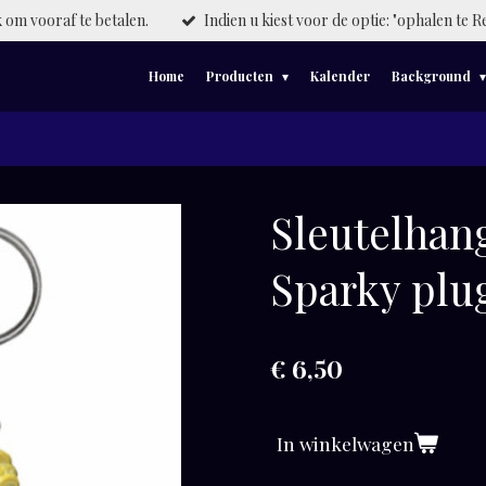
om vooraf te betalen.
Indien u kiest voor de optie: "ophalen te R
Home
Producten
Kalender
Background
Sleutelhan
Sparky plu
€ 6,50
In winkelwagen