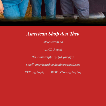
American Shop den Theo
Molenstraat 30
5541CL Reusel
Tel./Whatsapp: +31 (6) 40109717
Email: americanshop.dentheo@gmail.com
KVK: 73789364
BTW: NL001777803B93