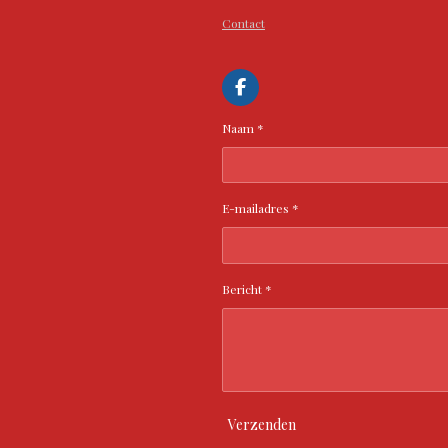
Contact
F
a
c
Naam *
e
b
o
o
k
E-mailadres *
Bericht *
Verzenden