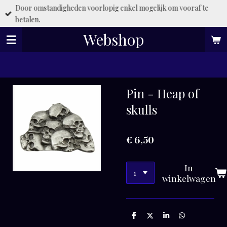
Door omstandigheden voorlopig enkel mogelijk om vooraf te
Ga
betalen.
direct
naar
Webshop
de
hoofdinhoud
Pin - Heap of
skulls
€ 6,50
In
winkelwagen
D
D
S
D
e
e
h
e