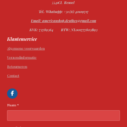
5541CL Reusel
Tel./Whatsapp: +31 (6) 40109717
Email: americanshop.dentheo@gmail.com
KVK: 73789364
BTW: NL001777803B93
Klantenservice
Algemene voorwaarden
Verzendinformatie
Retourneren
Contact
F
a
c
Naam *
e
b
o
o
k