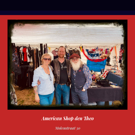
l
e
a
l
e
l
r
e
n
e
n
American Shop den Theo
Molenstraat 30