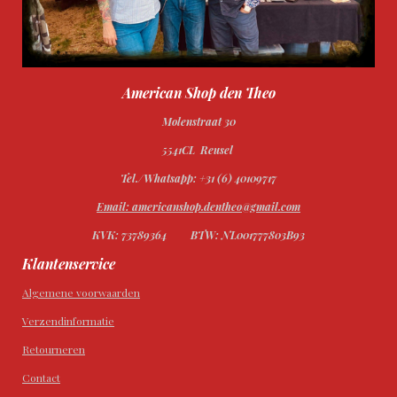
American Shop den Theo
Molenstraat 30
5541CL Reusel
Tel./Whatsapp: +31 (6) 40109717
Email: americanshop.dentheo@gmail.com
KVK: 73789364
BTW: NL001777803B93
Klantenservice
Algemene voorwaarden
Verzendinformatie
Retourneren
Contact