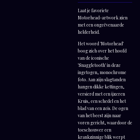
Laat je favoriete
Motorhead-artwork zien
met een ongeëvenaarde
helderheid.
Het woord 'Motorhead'
boog zich over het hoofd
van de iconische
'Snaggletooth' in deze
ingetogen, monochrome
foto. Aan zijn slagtanden
hangen dikke kettingen,
versierd met een ijzeren
Kruis, een schedel en het
blad van een zeis. De ogen
van het beest zijn naar
voren gericht, waardoor de
toeschouwer een
krankzinnige blik werpt