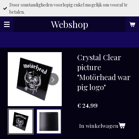
Door omstandigheden voorlopig enkel mogelijk om vooraf te
Ga
betalen.
direct
naar
Webshop
de
hoofdinhoud
Crystal Clear
picture
"Motörhead war
pig logo"
€ 24,99
In winkelwagen