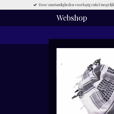
Door omstandigheden voorlopig enkel mogelijk 
Ga
direct
Webshop
naar
de
hoofdinhoud