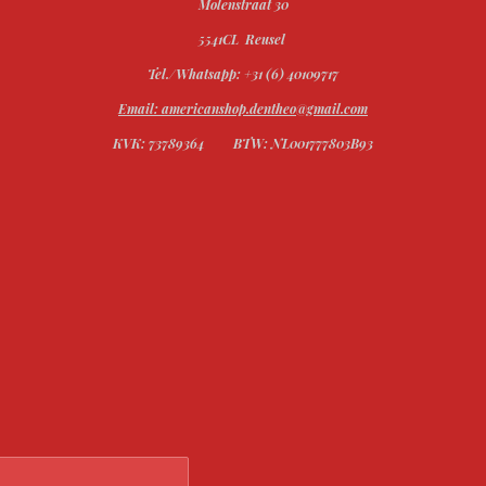
Molenstraat 30
5541CL Reusel
Tel./Whatsapp: +31 (6) 40109717
Email: americanshop.dentheo@gmail.com
KVK: 73789364
BTW: NL001777803B93