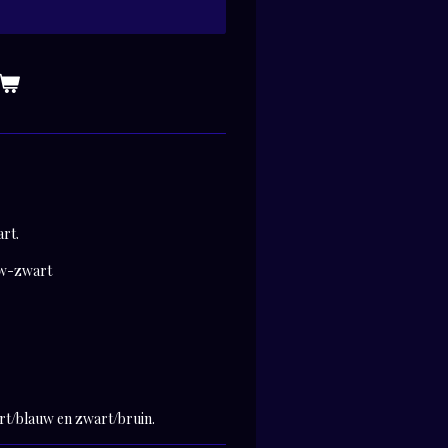
rt.
uw-zwart
rt/blauw en zwart/bruin.