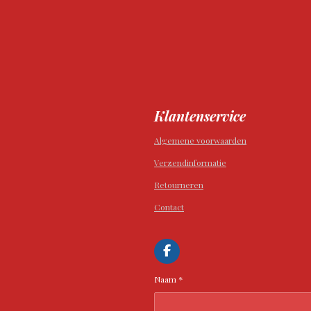
Klantenservice
Algemene voorwaarden
Verzendinformatie
Retourneren
Contact
F
a
c
Naam *
e
b
o