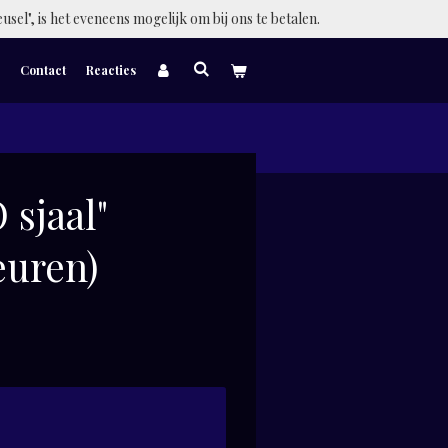
eusel", is het eveneens mogelijk om bij ons te betalen.
Contact
Reacties
 sjaal"
euren)