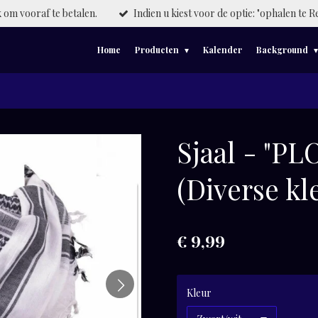
om vooraf te betalen.
Indien u kiest voor de optie: "ophalen te R
Home
Producten
Kalender
Background
Sjaal - "PLO
(Diverse kl
€ 9,99
Kleur