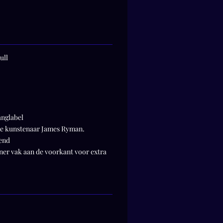
ull
anglabel
eve kunstenaar James Ryman.
fend
iner vak aan de voorkant voor extra