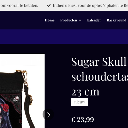
om vooraf te betalen.
Indien u kiest voor de optie: "ophalen te Re
Home
Producten
Kalender
Background
Sugar Skull
schoudertas
23 cm
nieuw
€ 23,99