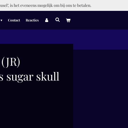
usel", is het eveneens mogelijk om bij ons te betalen.
Contact
Reacties
 (JR)
 sugar skull