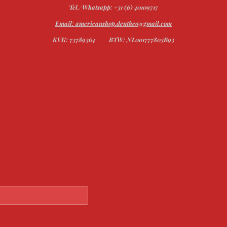
Tel./Whatsapp: +31 (6) 40109717
Email: americanshop.dentheo@gmail.com
KVK: 73789364
BTW: NL001777803B93