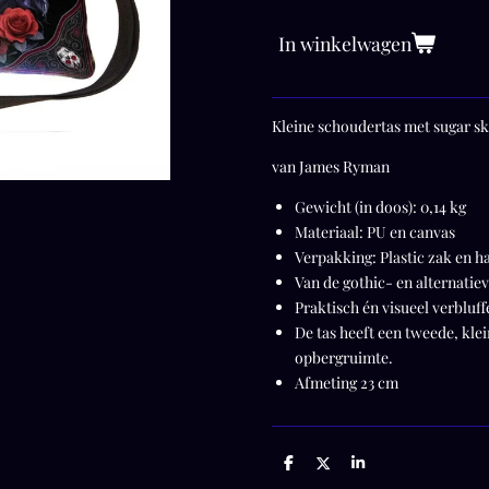
In winkelwagen
Kleine schoudertas met
sugar sk
van James Ryman
Gewicht (in doos):
0,14 kg
Materiaal:
PU en canvas
Verpakking:
Plastic zak en h
Van de gothic- en alternati
Praktisch én visueel verbluf
De tas heeft een tweede, kle
opbergruimte.
Afmeting 23 cm
D
D
S
e
e
h