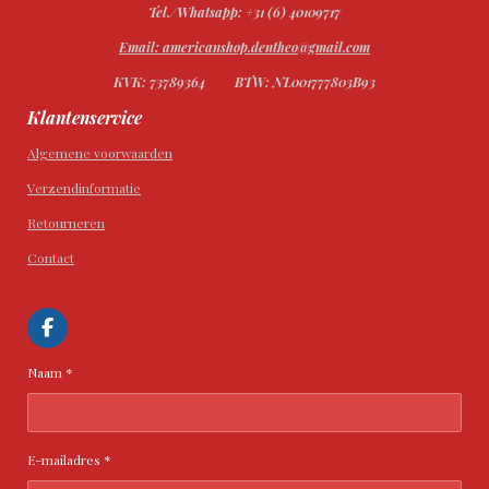
Tel./Whatsapp: +31 (6) 40109717
Email: americanshop.dentheo@gmail.com
KVK: 73789364
BTW: NL001777803B93
Klantenservice
Algemene voorwaarden
Verzendinformatie
Retourneren
Contact
F
a
c
Naam *
e
b
o
o
k
E-mailadres *