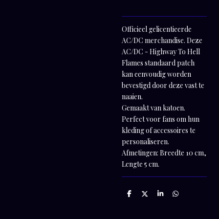
Officieel gelicentieerde
AC/DC merchandise. Deze
AC/DC - Highway To Hell
Flames standaard patch
kan eenvoudig worden
bevestigd door deze vast te
naaien.
Gemaakt van katoen.
Perfect voor fans om hun
kleding of accessoires te
personaliseren.
Afmetingen: Breedte 10 cm,
Lengte 5 cm.
D
D
S
D
e
e
h
e
l
e
a
l
e
l
r
e