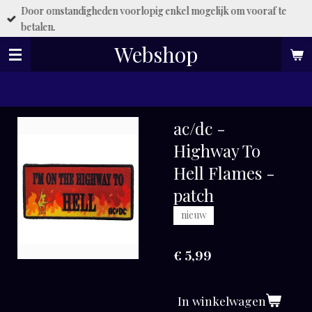
Door omstandigheden voorlopig enkel mogelijk om vooraf te
Ga
betalen.
direct
naar
Webshop
de
hoofdinhoud
ac/dc -
Highway To
Hell Flames -
patch
nieuw
€ 5,99
In winkelwagen