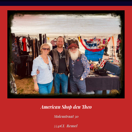
n
e
n
American Shop den Theo
Molenstraat 30
5541CL Reusel