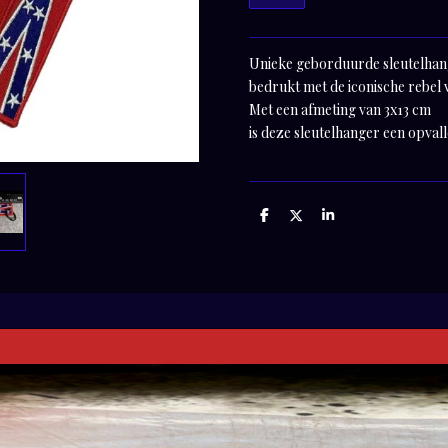
Unieke geborduurde sleutelhang
bedrukt met de iconische rebel 
Met een afmeting van 3x13 cm
is deze sleutelhanger een opval
D
D
S
e
e
h
l
e
a
e
l
r
n
e