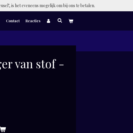
eusel", is het eveneens mogelijk om bij ons te betalen.
Contact
Reacties
er van stof -