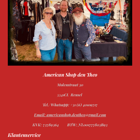
American Shop den Theo
Molenstraat 30
5541CL Reusel
Tel./Whatsapp: +31 (6) 40109717
Email: americanshop.dentheo@gmail.com
KVK: 73789364
BTW: NL001777803B93
Klantenservice