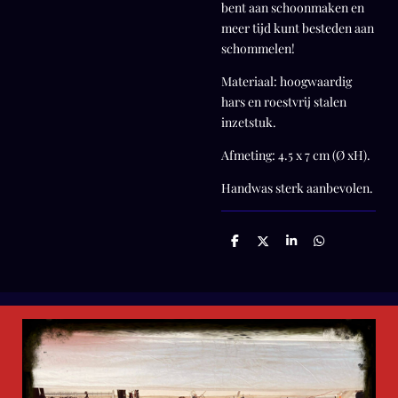
bent aan schoonmaken en
meer tijd kunt besteden aan
schommelen!
Materiaal: hoogwaardig
hars en roestvrij stalen
inzetstuk.
Afmeting: 4.5 x 7 cm (Ø xH).
Handwas sterk aanbevolen.
D
D
S
D
e
e
h
e
l
e
a
l
e
l
r
e
n
e
n