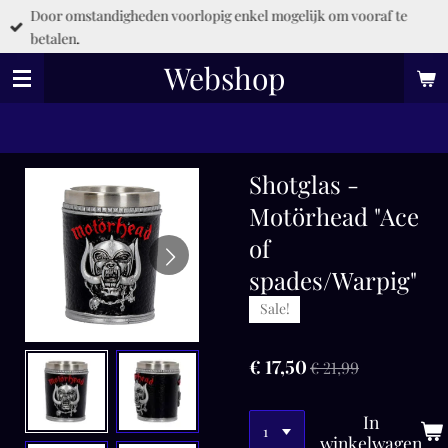
Door omstandigheden voorlopig enkel mogelijk om vooraf te
Ga
betalen.
direct
naar
Webshop
de
hoofdinhoud
Shotglas -
Motörhead "Ace
of
spades/Warpig"
Sale!
€ 17,50
€ 21,99
In
winkelwagen