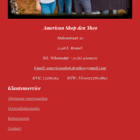
American Shop den Theo
Molenstraat 30
5541CL Reusel
Tel./Whatsapp: +31 (6) 40109717
Email: americanshop.dentheo@gmail.com
KVK: 73789364
BTW: NL001777803B93
Klantenservice
Algemene voorwaarden
Verzendinformatie
Retourneren
Contact