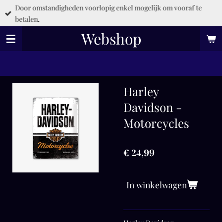
Door omstandigheden voorlopig enkel mogelijk om vooraf te
Ga
betalen.
direct
naar
Webshop
de
hoofdinhoud
Harley
Davidson -
Motorcycles
€ 24,99
In winkelwagen