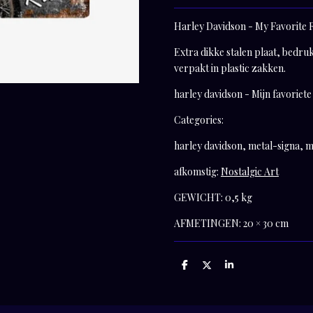
Harley Davidson - My Favorite 
Extra dikke stalen plaat, bedru
verpakt in plastic zakken.
harley davidson - Mijn favoriete 
Categories:
harley davidson, metal-signa, 
afkomstig:
Nostalgic Art
GEWICHT:
0,5 kg
AFMETINGEN:
20 × 30 cm
D
D
S
e
e
h
l
e
a
e
l
r
n
e