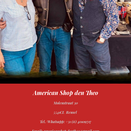
American Shop den Theo
Molenstraat 30
5541CL Reusel
Tel./Whatsapp: +31 (6) 40109717
Email: americanshop.dentheo@gmail.com