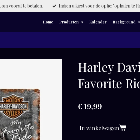
om vooraf te betalen.
Indien u kiest voor de optie: "ophalen te R
Home
Producten
Kalender
Background
Harley Dav
Favorite Ri
€ 19,99
In winkelwagen