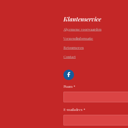
Klantenservice
Algemene voorwaarden
Verzendinformatie
Retourneren
Contact
F
a
c
Naam *
e
b
o
o
k
E-mailadres *