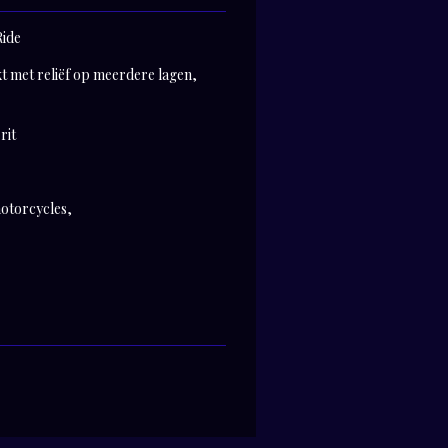
Ride
kt met reliëf op meerdere lagen,
rit
motorcycles
,