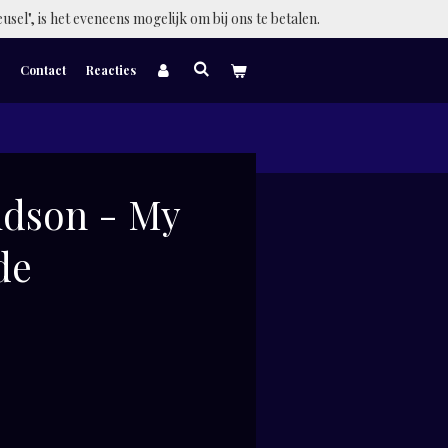
eusel", is het eveneens mogelijk om bij ons te betalen.
Contact
Reacties
idson - My
de