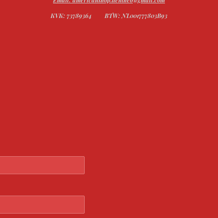
KVK: 73789364
BTW: NL001777803B93