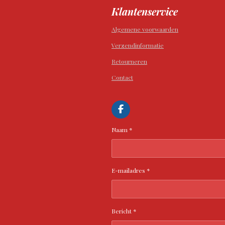
Klantenservice
Algemene voorwaarden
Verzendinformatie
Retourneren
Contact
F
a
c
Naam *
e
b
o
o
k
E-mailadres *
Bericht *