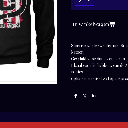
In winkelwagen
Stoere zwarte sweater met Rou
katoen.
Geschikt voor dames en heren.
Ideaal voor liefhebbers van de 
routes.
ophalen in reusel wel op afspra
D
D
S
e
e
h
l
e
a
e
l
r
n
e