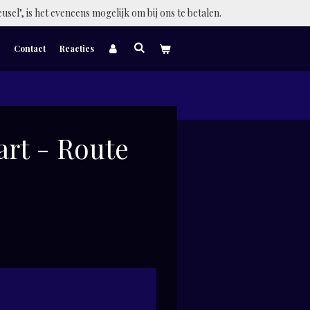
eusel", is het eveneens mogelijk om bij ons te betalen.
Contact
Reacties
art - Route