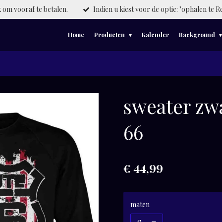
om vooraf te betalen.
Indien u kiest voor de optie: "ophalen te R
Home
Producten
Kalender
Background
sweater zw
66
€ 44,99
maten