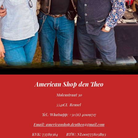
American Shop den Theo
Molenstraat 30
5541CL Reusel
Tel./Whatsapp: +31 (6) 40109717
Email: americanshop.dentheo@gmail.com
KVK: 73789364
BTW: NL001777803B93