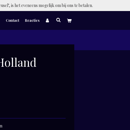
eusel", is het eveneens mogelijk om bij ons te betalen.
Contact
Reacties
Holland
on