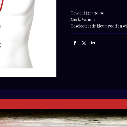
Gewicht (gr): 20.00
Merk: Various
Geselecteerde kleur: rood en w
D
D
S
e
e
h
l
e
a
e
l
r
n
e