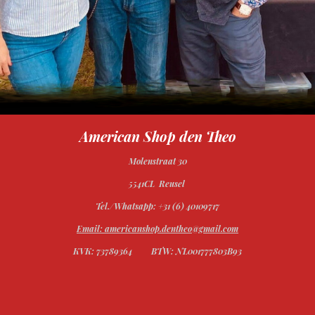
American Shop den Theo
Molenstraat 30
5541CL Reusel
Tel./Whatsapp: +31 (6) 40109717
Email: americanshop.dentheo@gmail.com
KVK: 73789364
BTW: NL001777803B93