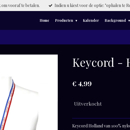
om vooraf te betalen.
Indien u kiest voor de optie: "ophalen te R
Home
Producten
Kalender
Background
Keycord - 
€ 4,99
Uitverkocht
Keycord Holland
van 100% nyl