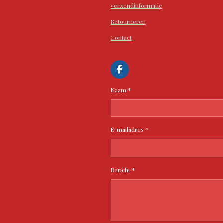
Verzendinformatie
Retourneren
Contact
F
a
c
Naam *
e
b
o
o
k
E-mailadres *
Bericht *