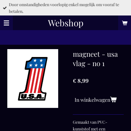
Door omstandigheden voorlopig enkel mogelijk om vooraf te
Ga
betalen.
direct
naar
Webshop
de
hoofdinhoud
magneet - usa
vlag - no 1
€ 8,99
In winkelwagen
Gemaakt van PVC-
kunststof met een