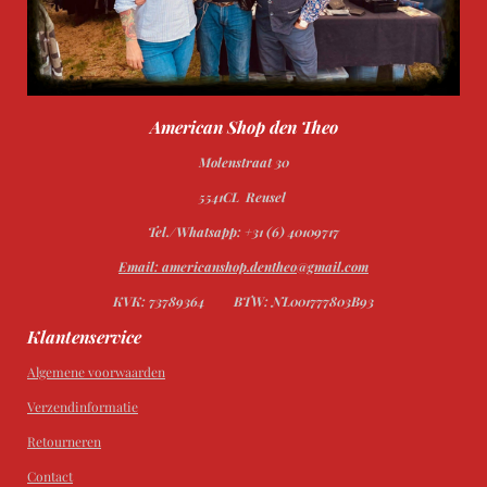
American Shop den Theo
Molenstraat 30
5541CL Reusel
Tel./Whatsapp: +31 (6) 40109717
Email: americanshop.dentheo@gmail.com
KVK: 73789364
BTW: NL001777803B93
Klantenservice
Algemene voorwaarden
Verzendinformatie
Retourneren
Contact