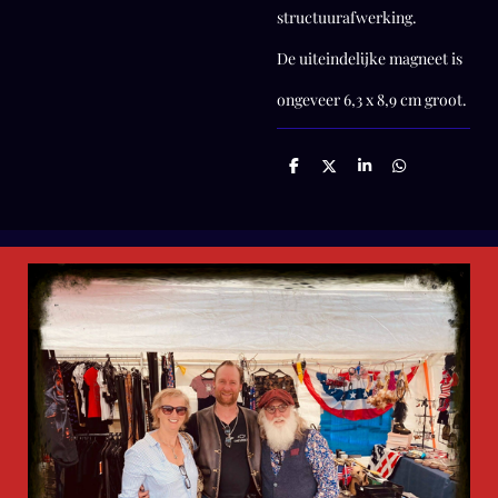
structuurafwerking.
De uiteindelijke magneet is
ongeveer 6,3 x 8,9 cm groot.
D
D
S
D
e
e
h
e
l
e
a
l
e
l
r
e
n
e
n