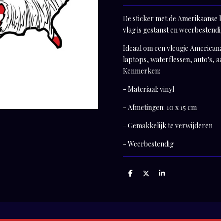
De sticker met de Amerikaanse 
vlag is gestanst en weerbestendi
Ideaal om een vleugje Americana
laptops, waterflessen, auto's,
Kenmerken:
- Materiaal: vinyl
- Afmetingen: 10 x 15 cm
- Gemakkelijk te verwijderen
- Weerbestendig
D
D
S
e
e
h
l
e
a
e
l
r
n
e