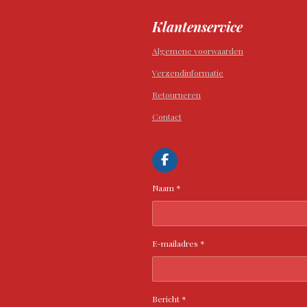
Klantenservice
Algemene voorwaarden
Verzendinformatie
Retourneren
Contact
F
a
c
Naam *
e
b
o
o
k
E-mailadres *
Bericht *