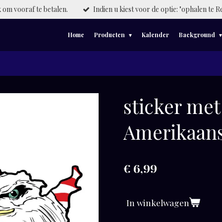
om vooraf te betalen.
Indien u kiest voor de optie: "ophalen te R
Home
Producten
Kalender
Background
sticker met
Amerikaans
€ 6,99
In winkelwagen