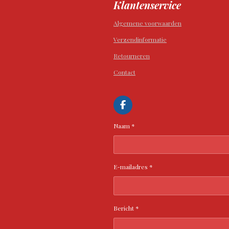
Klantenservice
Algemene voorwaarden
Verzendinformatie
Retourneren
Contact
F
a
c
Naam *
e
b
o
o
k
E-mailadres *
Bericht *