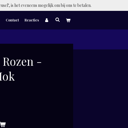
eusel", is het eveneens mogelijk om bij ons te betalen.
Contact
Reacties
 Rozen -
Mok