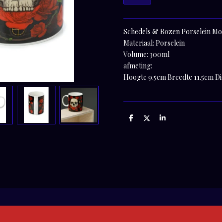
Schedels & Rozen Porselein M
Materiaal: Porselein
Volume: 300ml
afmeting:
Hoogte 9.5cm Breedte 11.5cm D
D
D
S
e
e
h
l
e
a
e
l
r
n
e