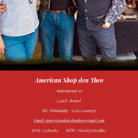
American Shop den Theo
Molenstraat 30
5541CL Reusel
Tel./Whatsapp: +31 (6) 40109717
Email: americanshop.dentheo@gmail.com
KVK: 73789364
BTW: NL001777803B93