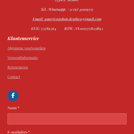
Tel./Whatsapp: +31 (6) 40109717
Email: americanshop.dentheo@gmail.com
KVK: 73789364
BTW: NL001777803B93
Klantenservice
Algemene voorwaarden
Verzendinformatie
Retourneren
Contact
F
a
c
Naam *
e
b
o
o
k
E-mailadres *