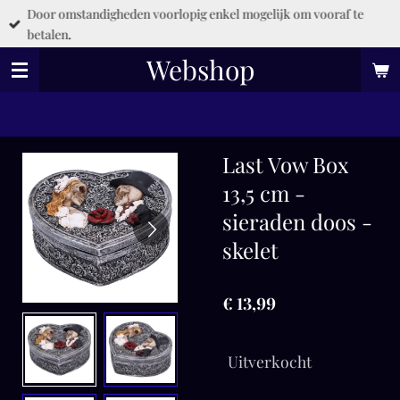
Door omstandigheden voorlopig enkel mogelijk om vooraf te
Ga
betalen.
direct
naar
Webshop
de
hoofdinhoud
Last Vow Box
13,5 cm -
sieraden doos -
skelet
€ 13,99
Uitverkocht