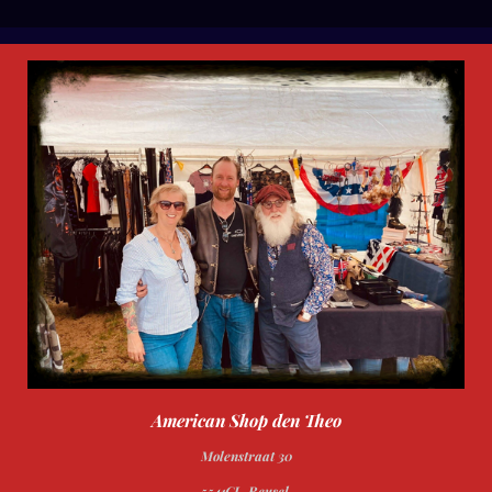
l
e
a
l
e
l
r
e
n
e
n
American Shop den Theo
Molenstraat 30
5541CL Reusel