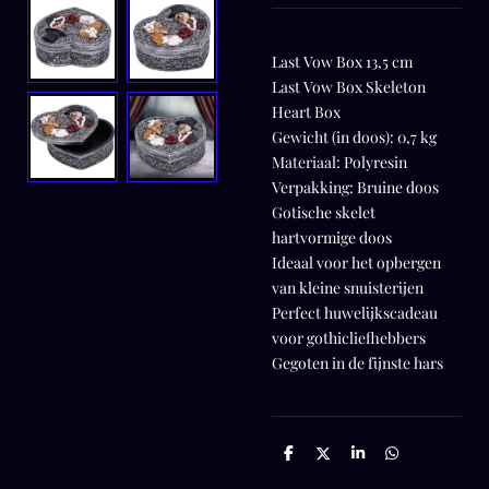
Last Vow Box 13,5 cm
Last Vow Box Skeleton
Heart Box
Gewicht (in doos): 0,7 kg
Materiaal: Polyresin
Verpakking: Bruine doos
Gotische skelet
hartvormige doos
Ideaal voor het opbergen
van kleine snuisterijen
Perfect huwelijkscadeau
voor gothicliefhebbers
Gegoten in de fijnste hars
D
D
S
D
e
e
h
e