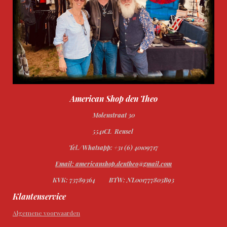
American Shop den Theo
Molenstraat 30
5541CL Reusel
Tel./Whatsapp: +31 (6) 40109717
Email: americanshop.dentheo@gmail.com
KVK: 73789364
BTW: NL001777803B93
Klantenservice
Algemene voorwaarden