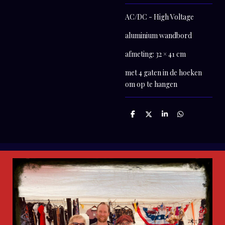
AC/DC - High Voltage
aluminium wandbord
afmeting: 32 × 41 cm
met 4 gaten in de hoeken
om op te hangen
D
D
S
D
e
e
h
e
l
e
a
l
e
l
r
e
n
e
n