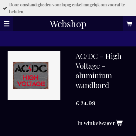
Door omstandigheden voorlopig enkel mogelijk om vooraf te
Ga
betalen.
direct
naar
Webshop
de
hoofdinhoud
AC/DC - High
Voltage -
aluminium
wandbord
€ 24,99
In winkelwagen