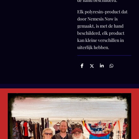
de hand beschilderd.
Elk polyresin-product dat
door Nemesis Now is
gemaakt, is met de hand
beschilderd, elk product
kan kleine verschillen in
uiterlijk hebben.
D
D
S
D
e
e
h
e
l
e
a
l
e
l
r
e
n
e
n