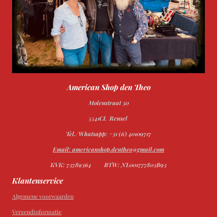
American Shop den Theo
Molenstraat 30
5541CL Reusel
Tel./Whatsapp: +31 (6) 40109717
Email: americanshop.dentheo@gmail.com
KVK: 73789364
BTW: NL001777803B93
Klantenservice
Algemene voorwaarden
Verzendinformatie