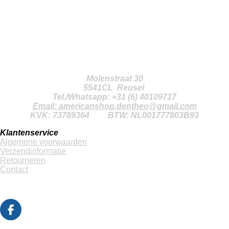
American Shop den Theo
Molenstraat 30
5541CL Reusel
Tel./Whatsapp: +31 (6) 40109717
Email: americanshop.dentheo@gmail.com
KVK: 73789364
BTW: NL001777803B93
Klantenservice
Algemene voorwaarden
Verzendinformatie
Retourneren
Contact
F
a