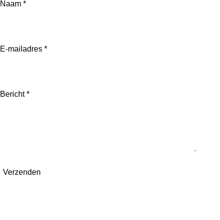
Naam *
c
e
b
o
o
E-mailadres *
k
Bericht *
Verzenden
Follow us ...