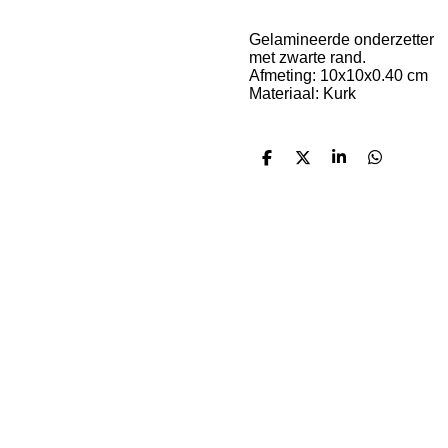
Gelamineerde onderzetter
met zwarte rand.
Afmeting: 10x10x0.40 cm
Materiaal: Kurk
D
D
S
D
e
e
h
e
l
e
a
l
e
l
r
e
n
e
n