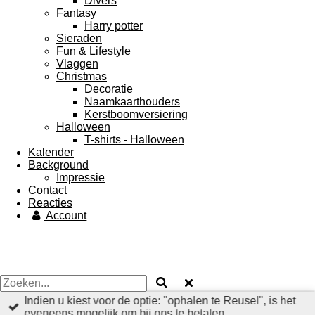
Divers
Fantasy
Harry potter
Sieraden
Fun & Lifestyle
Vlaggen
Christmas
Decoratie
Naamkaarthouders
Kerstboomversiering
Halloween
T-shirts - Halloween
Kalender
Background
Impressie
Contact
Reacties
Account
Indien u kiest voor de optie: "ophalen te Reusel", is het
eveneens mogelijk om bij ons te betalen.