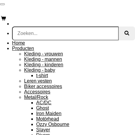
Ga
Webshop
direct
naar
de
hoofdinhoud
Home
Producten
Kleding - vrouwen
Kleding - mannen
Kleding - kinderen
Kleding - baby
t-shirt
Leren vesten
Biker accessoires
Accessoires
Metal/Rock
AC/DC
Ghost
Iron Maiden
Motörhead
Ozzy Osbourne
Slayer