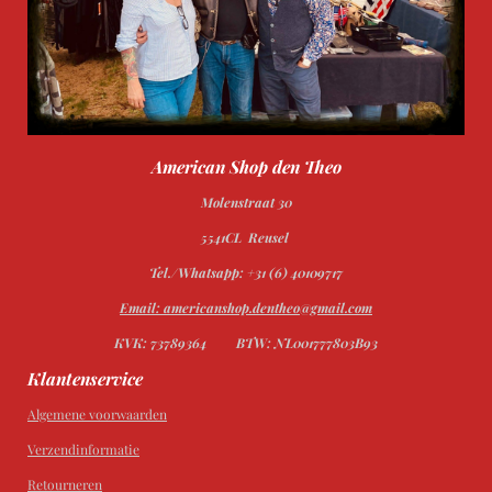
American Shop den Theo
Molenstraat 30
5541CL Reusel
Tel./Whatsapp: +31 (6) 40109717
Email: americanshop.dentheo@gmail.com
KVK: 73789364
BTW: NL001777803B93
Klantenservice
Algemene voorwaarden
Verzendinformatie
Retourneren