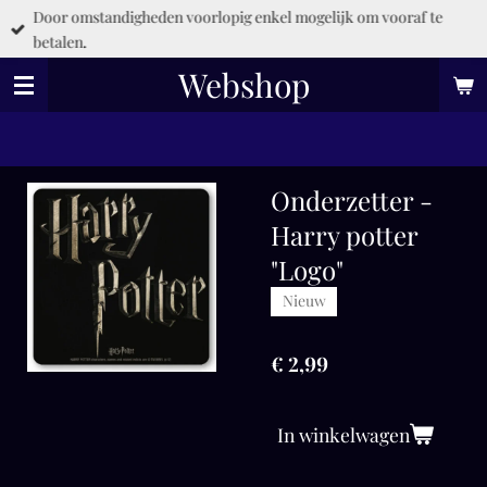
Door omstandigheden voorlopig enkel mogelijk om vooraf te
Ga
betalen.
direct
naar
Webshop
de
hoofdinhoud
Onderzetter -
Harry potter
"Logo"
Nieuw
€ 2,99
In winkelwagen