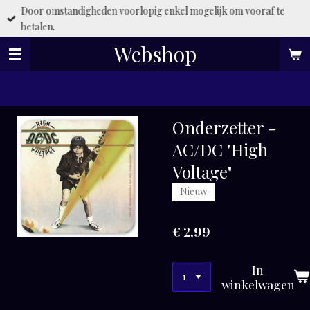
Door omstandigheden voorlopig enkel mogelijk om vooraf te
Ga
betalen.
direct
naar
Webshop
de
hoofdinhoud
Onderzetter -
AC/DC "High
Voltage"
Nieuw
€ 2,99
In
winkelwagen