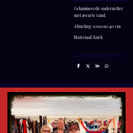
Gelamineerde onderzetter
met zwarte rand.
Afmeting: 10x10x0.40 cm
Materiaal: Kurk
D
D
S
D
e
e
h
e
l
e
a
l
e
l
r
e
n
e
n