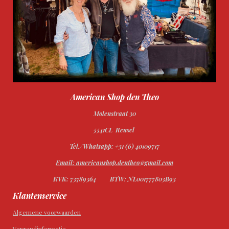
American Shop den Theo
Molenstraat 30
5541CL Reusel
Tel./Whatsapp: +31 (6) 40109717
Email: americanshop.dentheo@gmail.com
KVK: 73789364
BTW: NL001777803B93
Klantenservice
Algemene voorwaarden
Verzendinformatie