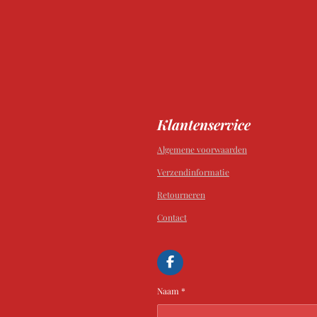
Klantenservice
Algemene voorwaarden
Verzendinformatie
Retourneren
Contact
F
a
c
Naam *
e
b