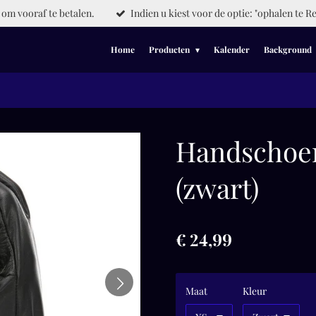
om vooraf te betalen.
Indien u kiest voor de optie: "ophalen te Re
Home
Producten
Kalender
Background
Handschoe
(zwart)
€ 24,99
Maat
Kleur