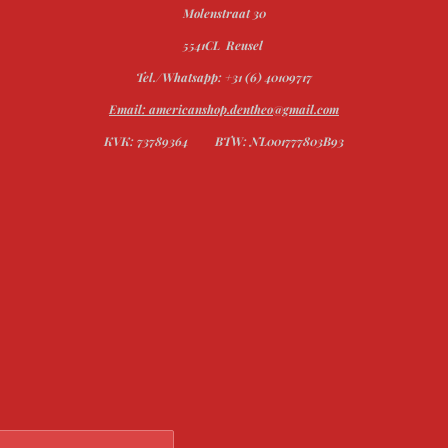
Molenstraat 30
5541CL Reusel
Tel./Whatsapp: +31 (6) 40109717
Email: americanshop.dentheo@gmail.com
KVK: 73789364
BTW: NL001777803B93