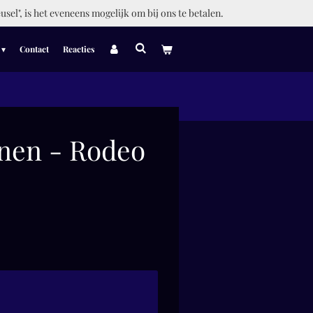
usel", is het eveneens mogelijk om bij ons te betalen.
Contact
Reacties
nen - Rodeo